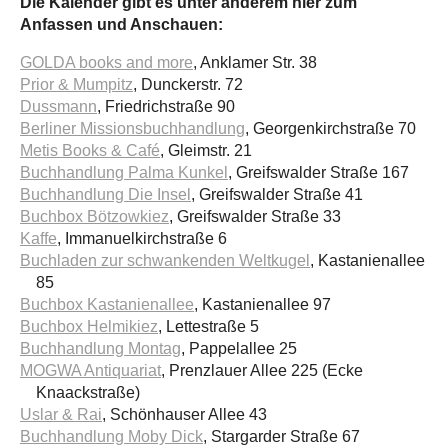
Die Kalender gibt es unter anderem hier zum
Anfassen und Anschauen:
GOLDA books and more
, Anklamer Str. 38
Prior & Mumpitz
, Dunckerstr. 72
Dussmann
, Friedrichstraße 90
Berliner Missionsbuchhandlung
, Georgenkirchstraße 70
Metis Books & Café
, Gleimstr. 21
Buchhandlung Palma Kunkel
, Greifswalder Straße 167
Buchhandlung Die Insel
, Greifswalder Straße 41
Buchbox Bötzowkiez
, Greifswalder Straße 33
Kaffe
, Immanuelkirchstraße 6
Buchladen zur schwankenden Weltkugel
, Kastanienallee
85
Buchbox Kastanienallee
, Kastanienallee 97
Buchbox Helmikiez
, Lettestraße 5
Buchhandlung Montag
, Pappelallee 25
MOGWA Antiquariat
, Prenzlauer Allee 225 (Ecke
Knaackstraße)
Uslar & Rai
, Schönhauser Allee 43
Buchhandlung Moby Dick
, Stargarder Straße 67